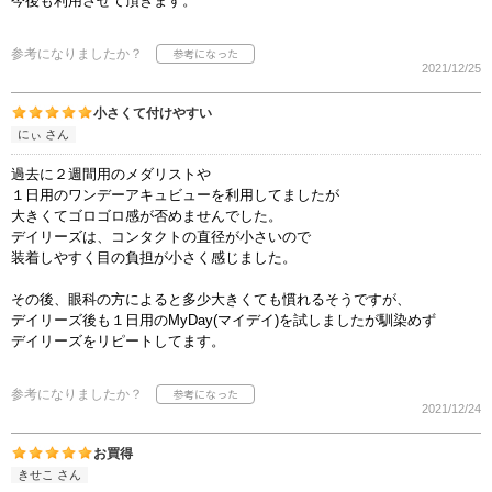
今後も利用させて頂きます。
参考になりましたか？
2021/12/25
小さくて付けやすい
にぃ さん
過去に２週間用のメダリストや
１日用のワンデーアキュビューを利用してましたが
大きくてゴロゴロ感が否めませんでした。
デイリーズは、コンタクトの直径が小さいので
装着しやすく目の負担が小さく感じました。
その後、眼科の方によると多少大きくても慣れるそうですが、
デイリーズ後も１日用のMyDay(マイデイ)を試しましたが馴染めず
デイリーズをリピートしてます。
参考になりましたか？
2021/12/24
お買得
きせこ さん