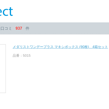
・口コミ
937
件
メダリストワンデープラス マキシボックス (90枚) 4箱セット
品番：5015