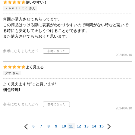
使いやすい！
ｋａｎａｉｔｏ さん
何回か購入させてもらってます。
この商品はつける際に表裏がわかりやすいので時間がない時など急いで
る時にも安定して正しくつけることができます。
また購入させてもらおうと思います。
参考になりましたか？
2024/04/10
よく見える
タオ さん
よく見えます❗️ずっと買います❗️
梱包綺麗❗️
参考になりましたか？
2024/04/10
6
7
8
9
10
11
12
13
14
15