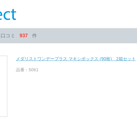
・口コミ
937
件
メダリストワンデープラス マキシボックス (90枚) 2箱セット
品番：5061