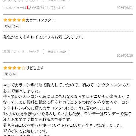
1
人が参考にしています
このレビューは
2024/08/01
カラーコンタクト
かな さん
発色がとてもキレイでいつもお気に入りです。
参考になりましたか？
2024/07/29
リピします
蘭 さん
今までカラコン専門店で購入していたので、初めてコンタクトレンズの
お店で購入しました。
使っていたカラコンが急に目に合わなくなって目ヤニや涙が出るように
なってしまい眼科に相談に行くとカラコンをつけるのをやめるか、コン
タクトレンズのお店のカラコンをつけるように言われました。
1ヶ月の方が割安なので購入していましたが、ワンデーはワンデーで洗浄
液も不要ですぐ捨てられるので楽です。
着色直径13.8をずっと使っていたので13.6だと小さい気がしました。
13.8があると嬉しいです。