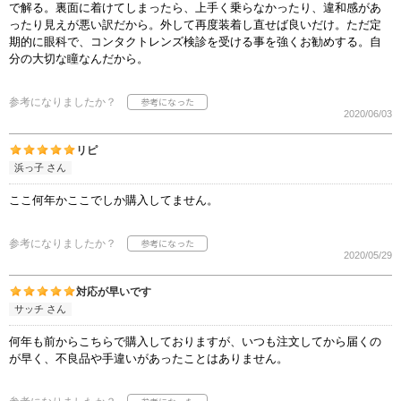
で解る。裏面に着けてしまったら、上手く乗らなかったり、違和感があ
ったり見えが悪い訳だから。外して再度装着し直せば良いだけ。ただ定
期的に眼科で、コンタクトレンズ検診を受ける事を強くお勧めする。自
分の大切な瞳なんだから。
参考になりましたか？
2020/06/03
リピ
浜っ子 さん
ここ何年かここでしか購入してません。
参考になりましたか？
2020/05/29
対応が早いです
サッチ さん
何年も前からこちらで購入しておりますが、いつも注文してから届くの
が早く、不良品や手違いがあったことはありません。