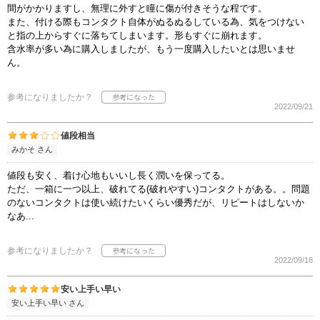
間がかかりますし、無理に外すと瞳に傷が付きそうな程です。
また、付ける際もコンタクト自体がぬるぬるしている為、気をつけない
と指の上からすぐに落ちてしまいます。形もすぐに崩れます。
含水率が多い為に購入しましたが、もう一度購入したいとは思いませ
ん。
参考になりましたか？
2022/09/21
値段相当
みかそ さん
値段も安く、着け心地もいいし長く潤いを保ってる。
ただ、一箱に一つ以上、破れてる(破れやすい)コンタクトがある。。問題
のないコンタクトは使い続けたいくらい優秀だが、リピートはしないか
なあ...
参考になりましたか？
2022/09/18
安い上手い早い
安い上手い早い さん