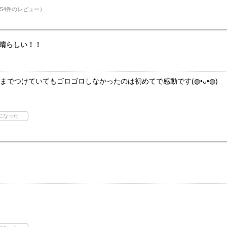
54件のレビュー）
晴らしい！！
までつけていてもゴロゴロしなかったのは初めてで感動です(◍•ᴗ•◍)