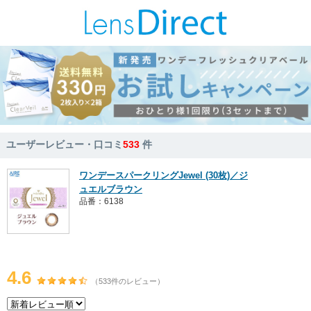
ユーザーレビュー・口コミ
533
件
ワンデースパークリングJewel (30枚)／ジ
ュエルブラウン
品番：6138
4.6
（533件のレビュー）