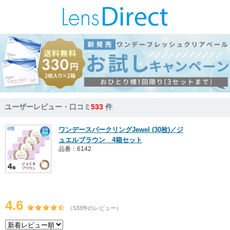
ユーザーレビュー・口コミ
533
件
ワンデースパークリングJewel (30枚)／ジ
ュエルブラウン 4箱セット
品番：6142
4.6
（533件のレビュー）