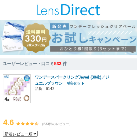
ユーザーレビュー・口コミ
533
件
ワンデースパークリングJewel (30枚)／ジ
ュエルブラウン 4箱セット
品番：6142
4.6
（533件のレビュー）