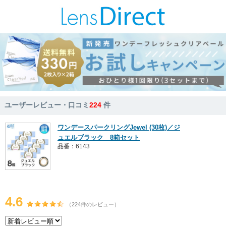
ユーザーレビュー・口コミ
224
件
ワンデースパークリングJewel (30枚)／ジ
ュエルブラック 8箱セット
品番：6143
4.6
（224件のレビュー）