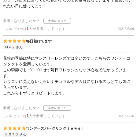
カラーが自分に合っている気がするので何度も買っています！気合い入
れたい日に使ってます！
参考になりましたか？
1
人が参考にしています
このレビューは
2021/03/09
毎日着けてます
Ｍｅｙ さん
花粉の季節は特にマンスリーレンズでは辛いので、こちらのワンデーコ
ンタクトを愛用しています。
この季節でもゴロゴロせず毎日フレッシュなつけ心地で助かっていま
す。
カラコンに見えないくらいナチュラルなデカ目になれるのもとても気に
入っています。
これからもずっとリピートします。
参考になりましたか？
1
人が参考にしています
このレビューは
2021/02/16
ワンデースパークリングｊｅｗｅｌ
ＫＯＴＯ さん