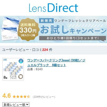
ユーザーレビュー・口コミ
224
件
ワンデースパークリングJewel (30枚)／ジ
ュエルブラック 8箱セット
品番：6143
4.6
（224件のレビュー）