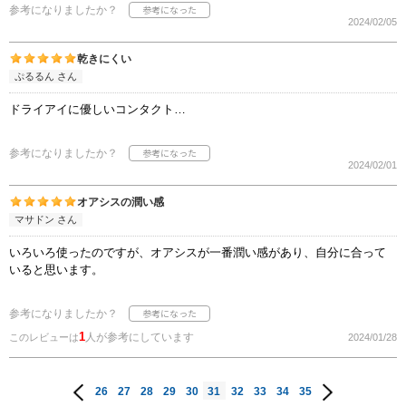
参考になりましたか？
2024/02/05
乾きにくい
ぷるるん さん
ドライアイに優しいコンタクト…
参考になりましたか？
2024/02/01
オアシスの潤い感
マサドン さん
いろいろ使ったのですが、オアシスが一番潤い感があり、自分に合って
いると思います。
参考になりましたか？
1
人が参考にしています
このレビューは
2024/01/28
26
27
28
29
30
31
32
33
34
35