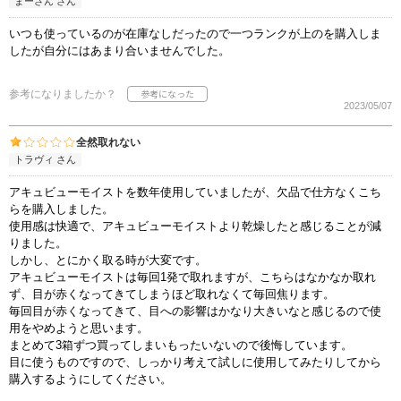
まーさん さん
いつも使っているのが在庫なしだったので一つランクが上のを購入しま
したが自分にはあまり合いませんでした。
参考になりましたか？
2023/05/07
全然取れない
トラヴィ さん
アキュビューモイストを数年使用していましたが、欠品で仕方なくこち
らを購入しました。
使用感は快適で、アキュビューモイストより乾燥したと感じることが減
りました。
しかし、とにかく取る時が大変です。
アキュビューモイストは毎回1発で取れますが、こちらはなかなか取れ
ず、目が赤くなってきてしまうほど取れなくて毎回焦ります。
毎回目が赤くなってきて、目への影響はかなり大きいなと感じるので使
用をやめようと思います。
まとめて3箱ずつ買ってしまいもったいないので後悔しています。
目に使うものですので、しっかり考えて試しに使用してみたりしてから
購入するようにしてください。