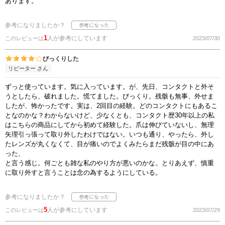
あります。
参考になりましたか？
1
人が参考にしています
このレビューは
2023/07/30
びっくりした
リピーター さん
ずっと使っています。気に入っています。が、先日、コンタクトと外そ
うとしたら、破れました。慌てました。びっくり。残骸も無事、外せま
したが、怖かったです。実は、2回目の経験。どのコンタクトにもあるこ
となのかな？わからないけど、少なくとも、コンタクト歴30年以上の私
はこちらの商品にしてから初めて経験した。爪は伸びていないし、無理
矢理引っ張って取り外したわけではない。いつも通り、やったら、外し
たレンズが丸くなくて、目が痛いのでよくみたらまだ残骸が目の中にあ
った、
と言う感じ。何ごとも雑な私のやり方が悪いのかな。とりあえず、慎重
に取り外すと言うことは念の為するようにしている。
参考になりましたか？
5
人が参考にしています
このレビューは
2023/07/29