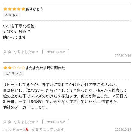
ありがとう
みや さん
いつも丁寧な梱包
すばやい対応で
助かってます
参考になりましたか？
2023/10/19
またまた外す時に割れた
あさり さん
リピートしてきたが、外す時に割れてかけらが目の中に残された。
目は痛いし、取れなかったらどうしようと焦ったが、痛みから推察して
瞼の上から手でレンズのかけらを移動させ、何とか除去した。２回目の
出来事。一度目を経験してからかなり注意していたが… 怖すぎた。
他社のメーカーにします。
参考になりましたか？
6
人が参考にしています
このレビューは
2023/10/15