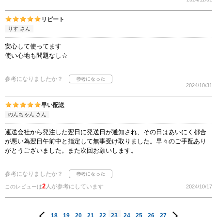
リピート
りす さん
安心して使ってます
使い心地も問題なし☆
参考になりましたか？
2024/10/31
早い配送
のんちゃん さん
運送会社から発注した翌日に発送日が通知され、その日はあいにく都合
が悪い為翌日午前中と指定して無事受け取りました。早々のご手配あり
がとうございました。また次回お願いします。
参考になりましたか？
2
人が参考にしています
このレビューは
2024/10/17
18
19
20
21
22
23
24
25
26
27