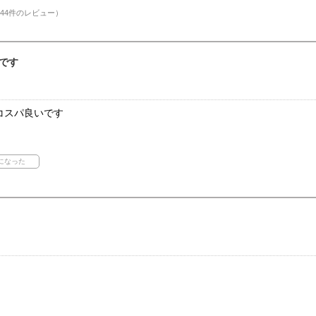
44件のレビュー）
です
コスパ良いです
。