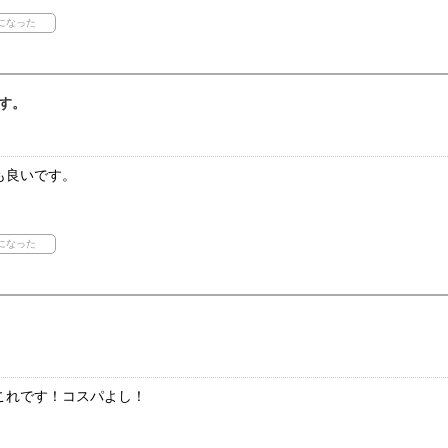
す。
も良いです。
これです！コスパよし！