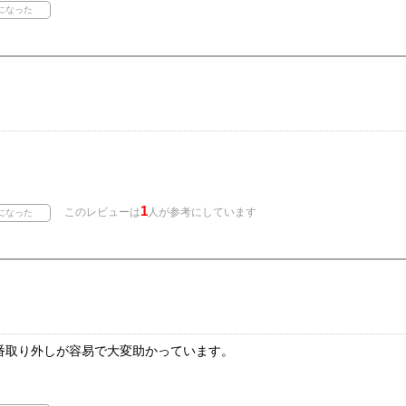
1
このレビューは
人が参考にしています
番取り外しが容易で大変助かっています。