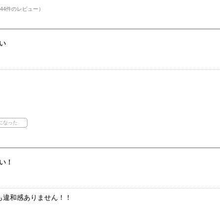
44件のレビュー）
い
。
い！
も違和感ありません！！