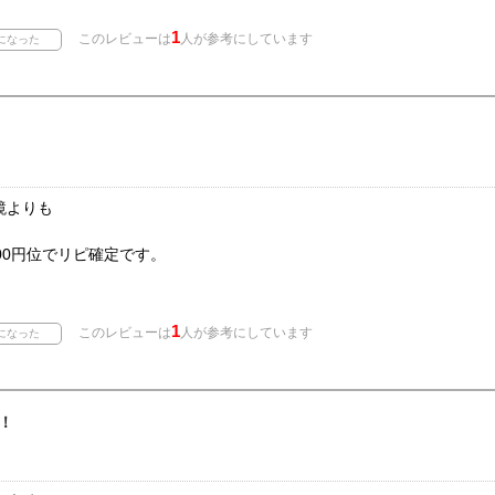
1
このレビューは
人が参考にしています
鏡よりも
。
00円位でリピ確定です。
1
このレビューは
人が参考にしています
！