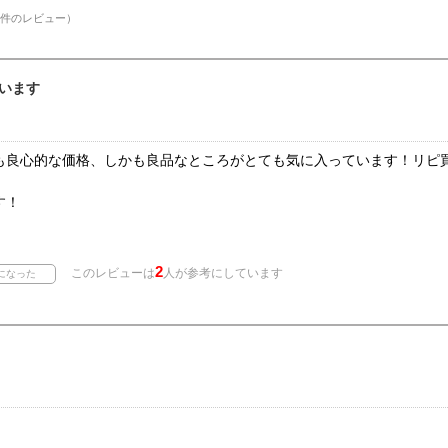
件のレビュー）
います
も良心的な価格、しかも良品なところがとても気に入っています！リピ買
す！
2
このレビューは
人が参考にしています