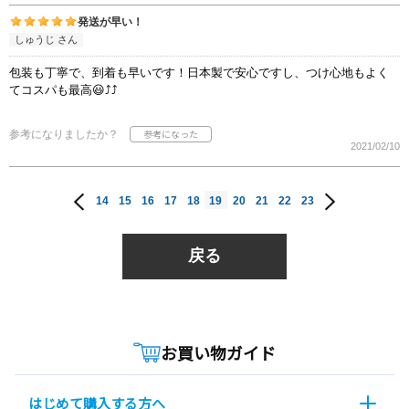
発送が早い！
しゅうじ さん
包装も丁寧で、到着も早いです！日本製で安心ですし、つけ心地もよく
てコスパも最高😃⤴️⤴️
参考になりましたか？
2021/02/10
14
15
16
17
18
19
20
21
22
23
戻る
お買い物ガイド
はじめて購入する方へ