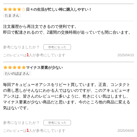
日々の生活が忙しい時に購入しやすい！
たま さん
注文履歴から再注文できるので便利です。
即日で配達されるので、2週間の交換時期が迫っていでも間に合います。
参考になりましたか？
1
人が参考にしています
このレビューは
2025/04/10
マイナス要素が少ない
たいのぱぱ さん
毎回アキュビューオアシスをリピート買しています。正直、コンタクト
の善し悪しがそんなにわかる人ではないのですが、このアキュビューオ
アシスは、皆さんのレビューに多いように、乾きにくい気はしますし、
マイナス要素が少ない商品だと思います。今のところ他の商品に変える
気はないです。
参考になりましたか？
1
人が参考にしています
このレビューは
2025/04/09