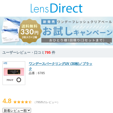
ユーザーレビュー・口コミ
795
件
ワンデースパークリングUV (30枚)／ブラッ
ク
品番：6785
4.8
（795件のレビュー）