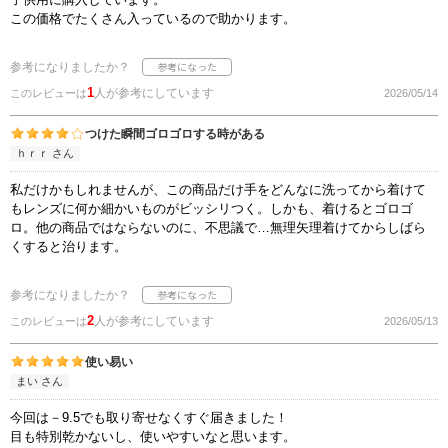
この価格でたくさん入っているので助かります。
参考になりましたか？
1
人が参考にしています
このレビューは
2026/05/14
つけた瞬間ゴロゴロする時がある
ｈｒｒ さん
私だけかもしれませんが、この商品だけ手をどんなに洗ってから着けて
もレンズに何か細かいものがビッシリつく。しかも、着けるとゴロゴ
ロ。他の商品ではならないのに、不思議で…無理矢理着けてからしばら
くすると治ります。
参考になりましたか？
2
人が参考にしています
このレビューは
2026/05/13
使い易い
まい さん
今回は－9.5でも取り寄せなくすぐ届きました！
目も特別乾かないし、使いやすいなと思います。