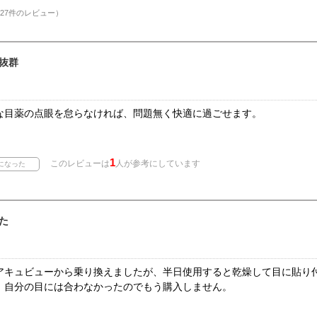
27件のレビュー）
抜群
な目薬の点眼を怠らなければ、問題無く快適に過ごせます。
1
このレビューは
人が参考にしています
た
アキュビューから乗り換えましたが、半日使用すると乾燥して目に貼り
。自分の目には合わなかったのでもう購入しません。