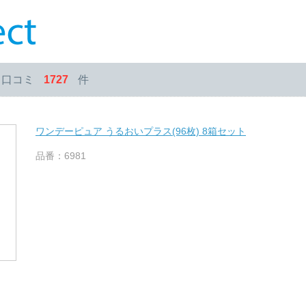
・口コミ
1727
件
ワンデーピュア うるおいプラス(96枚) 8箱セット
品番：6981