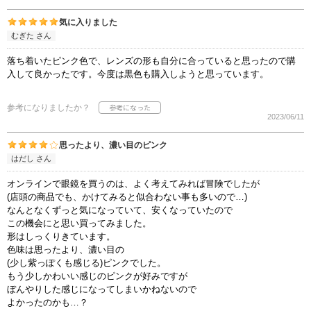
気に入りました
むぎた さん
落ち着いたピンク色で、レンズの形も自分に合っていると思ったので購
入して良かったです。今度は黒色も購入しようと思っています。
参考になりましたか？
2023/06/11
思ったより、濃い目のピンク
はだし さん
オンラインで眼鏡を買うのは、よく考えてみれば冒険でしたが
(店頭の商品でも、かけてみると似合わない事も多いので…)
なんとなくずっと気になっていて、安くなっていたので
この機会にと思い買ってみました。
形はしっくりきています。
色味は思ったより、濃い目の
(少し紫っぽくも感じる)ピンクでした。
もう少しかわいい感じのピンクが好みですが
ぼんやりした感じになってしまいかねないので
よかったのかも…？