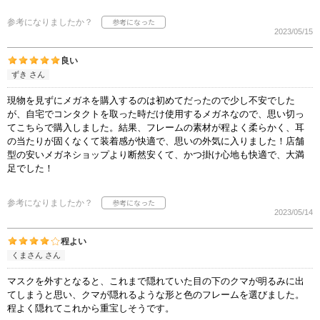
参考になりましたか？
2023/05/15
良い
ずき さん
現物を見ずにメガネを購入するのは初めてだったので少し不安でした
が、自宅でコンタクトを取った時だけ使用するメガネなので、思い切っ
てこちらで購入しました。結果、フレームの素材が程よく柔らかく、耳
の当たりが固くなくて装着感が快適で、思いの外気に入りました！店舗
型の安いメガネショップより断然安くて、かつ掛け心地も快適で、大満
足でした！
参考になりましたか？
2023/05/14
程よい
くまさん さん
マスクを外すとなると、これまで隠れていた目の下のクマが明るみに出
てしまうと思い、クマが隠れるような形と色のフレームを選びました。
程よく隠れてこれから重宝しそうです。