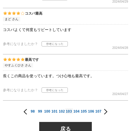
2024/04/29
コスパ最高
まど さん
コスパよくて何度もリピートしています
参考になりましたか？
2024/04/28
最高です
やすふくひさ さん
長くこの商品を使っています。つけ心地も最高です。
参考になりましたか？
2024/04/27
98
99
100
101
102
103
104
105
106
107
戻る