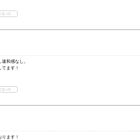
し違和感なし。
してます！
おります！