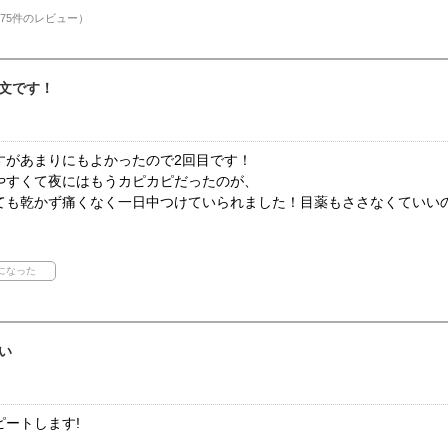
75件のレビュー）
文です！
すがあまりにもよかったので2回目です！
やすくて夜にはもうカピカピだったのが、
ても乾かず痛くなく一日中つけていられました！目薬もささなくていい
い
ートします!