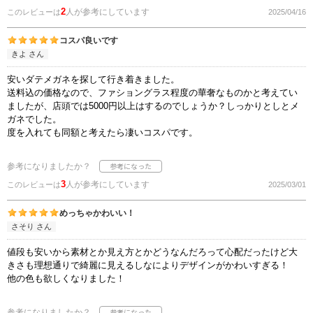
2
人が参考にしています
このレビューは
2025/04/16
コスパ良いです
きよ さん
安いダテメガネを探して行き着きました。
送料込の価格なので、ファショングラス程度の華奢なものかと考えてい
ましたが、店頭では5000円以上はするのでしょうか？しっかりとしとメ
ガネでした。
度を入れても同額と考えたら凄いコスパです。
参考になりましたか？
3
人が参考にしています
このレビューは
2025/03/01
めっちゃかわいい！
さそり さん
値段も安いから素材とか見え方とかどうなんだろって心配だったけど大
きさも理想通りで綺麗に見えるしなによりデザインがかわいすぎる！
他の色も欲しくなりました！
参考になりましたか？