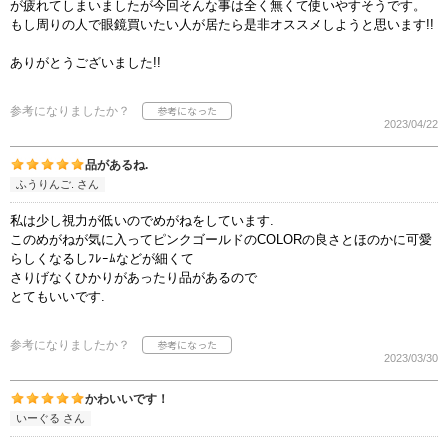
が疲れてしまいましたが今回そんな事は全く無くて使いやすそうです。
もし周りの人で眼鏡買いたい人が居たら是非オススメしようと思います!!
ありがとうございました!!
参考になりましたか？
2023/04/22
品があるね.
ふうりんご. さん
私は少し視力が低いのでめがねをしています.
このめがねが気に入ってピンクゴールドのCOLORの良さとほのかに可愛
らしくなるしﾌﾚｰﾑなどが細くて
さりげなくひかりがあったり品があるので
とてもいいです.
参考になりましたか？
2023/03/30
かわいいです！
いーぐる さん