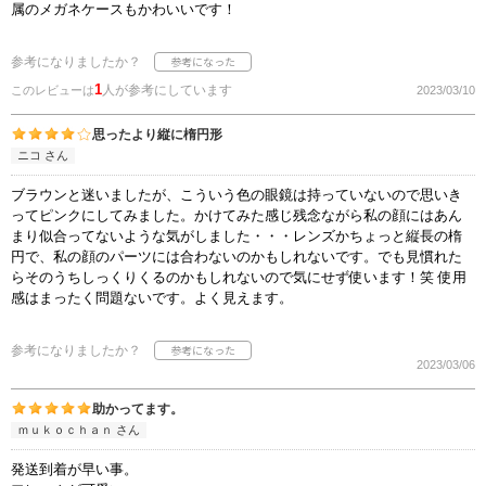
属のメガネケースもかわいいです！
参考になりましたか？
1
人が参考にしています
このレビューは
2023/03/10
思ったより縦に楕円形
ニコ さん
ブラウンと迷いましたが、こういう色の眼鏡は持っていないので思いき
ってピンクにしてみました。かけてみた感じ残念ながら私の顔にはあん
まり似合ってないような気がしました・・・レンズかちょっと縦長の楕
円で、私の顔のパーツには合わないのかもしれないです。でも見慣れた
らそのうちしっくりくるのかもしれないので気にせず使います！笑 使用
感はまったく問題ないです。よく見えます。
参考になりましたか？
2023/03/06
助かってます。
ｍｕｋｏｃｈａｎ さん
発送到着が早い事。