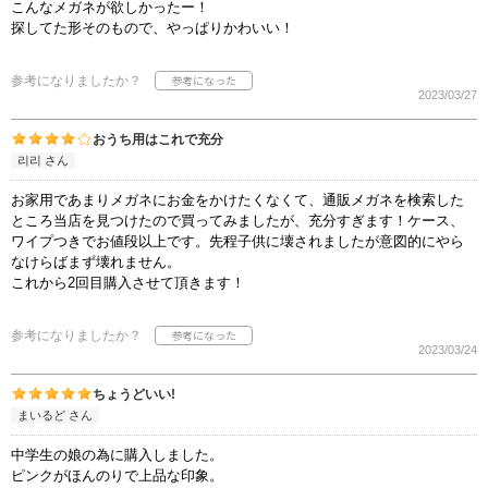
こんなメガネが欲しかったー！
探してた形そのもので、やっぱりかわいい！
参考になりましたか？
2023/03/27
おうち用はこれで充分
리리 さん
お家用であまりメガネにお金をかけたくなくて、通販メガネを検索した
ところ当店を見つけたので買ってみましたが、充分すぎます！ケース、
ワイプつきでお値段以上です。先程子供に壊されましたが意図的にやら
なけらばまず壊れません。
これから2回目購入させて頂きます！
参考になりましたか？
2023/03/24
ちょうどいい!
まいるど さん
中学生の娘の為に購入しました。
ピンクがほんのりで上品な印象。