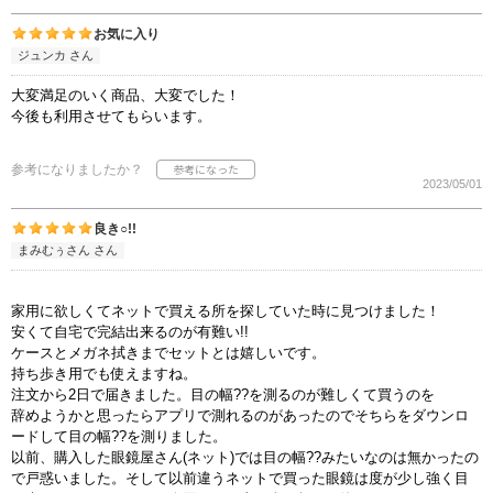
お気に入り
ジュンカ さん
大変満足のいく商品、大変でした！
今後も利用させてもらいます。
参考になりましたか？
2023/05/01
良き○!!
まみむぅさん さん
家用に欲しくてネットで買える所を探していた時に見つけました！
安くて自宅で完結出来るのが有難い!!
ケースとメガネ拭きまでセットとは嬉しいです。
持ち歩き用でも使えますね。
注文から2日で届きました。目の幅??を測るのが難しくて買うのを
辞めようかと思ったらアプリで測れるのがあったのでそちらをダウンロ
ードして目の幅??を測りました。
以前、購入した眼鏡屋さん(ネット)では目の幅??みたいなのは無かったの
で戸惑いました。そして以前違うネットで買った眼鏡は度が少し強く目