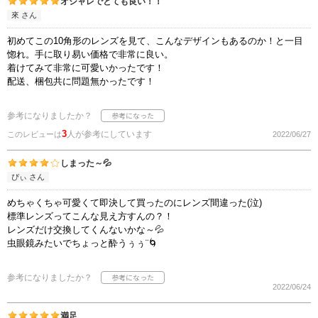
オシャレでとても良い！！
來 さん
初めてこの10角形のレンズを見て、こんなデザインもあるのか！と一目
惚れ。手に取り易い価格で非常に良い。
着けてみて非常に可愛いかったです！
配送、梱包共に問題無かったです！
参考になりましたか？
3
人が参考にしています
このレビューは
2022/06/27
しまった～💦
ぴぃ さん
めちゃくちゃ可愛くて即決して買ったのにレンズ間違った(泣)
標準レンズってこんな見え方すんの？！
レンズだけ交換してくんないかな～💦
虫眼鏡みたいでちょっと酔うぅぅ¨🌀
参考になりましたか？
2022/06/24
満足