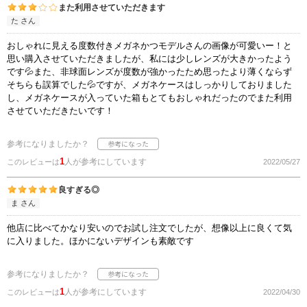
また利用させていただきます
た さん
おしゃれに見える度数付きメガネかつモデルさんの画像が可愛いー！と
思い購入させていただきましたが、私には少しレンズが大きかったよう
です💦また、非球面レンズが度数が強かったため思ったより薄くならず
そちらも誤算でした💦ですが、メガネケースはしっかりしておりました
し、メガネケースが入っていた箱もとてもおしゃれだったのでまた利用
させていただきたいです！
参考になりましたか？
1
人が参考にしています
このレビューは
2022/05/27
良すぎる◎
ま さん
他店に比べてかなり安いのでお試し注文でしたが、想像以上に良くて気
に入りました。ほかにないデザインも素敵です
参考になりましたか？
1
人が参考にしています
このレビューは
2022/04/30