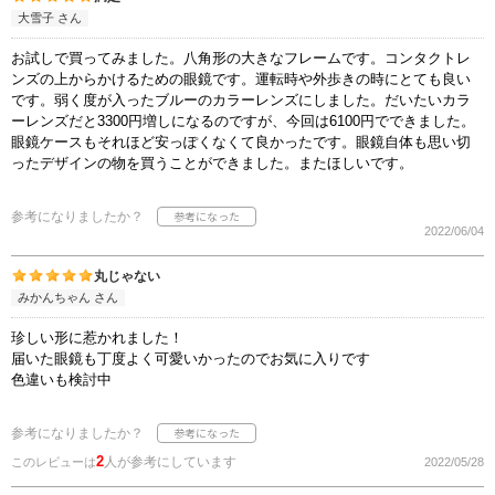
大雪子 さん
お試しで買ってみました。八角形の大きなフレームです。コンタクトレ
ンズの上からかけるための眼鏡です。運転時や外歩きの時にとても良い
です。弱く度が入ったブルーのカラーレンズにしました。だいたいカラ
ーレンズだと3300円増しになるのですが、今回は6100円でできました。
眼鏡ケースもそれほど安っぽくなくて良かったです。眼鏡自体も思い切
ったデザインの物を買うことができました。またほしいです。
参考になりましたか？
2022/06/04
丸じゃない
みかんちゃん さん
珍しい形に惹かれました！
届いた眼鏡も丁度よく可愛いかったのでお気に入りです
色違いも検討中
参考になりましたか？
2
人が参考にしています
このレビューは
2022/05/28