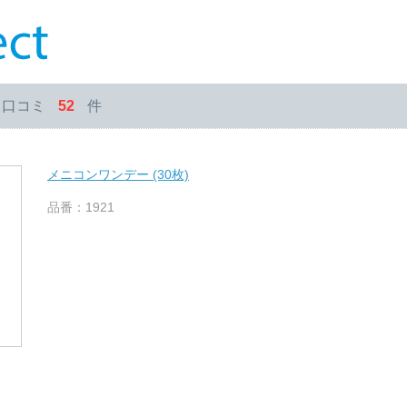
・口コミ
52
件
メニコンワンデー (30枚)
品番：1921