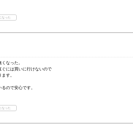
無くなった。
直ぐには買いに行けないので
ります。
いるので安心です。