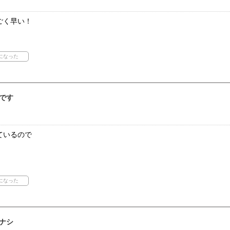
ごく早い！
です
ているので
ナシ