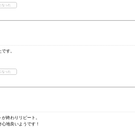
たです。
トが終わりリピート。
け心地良いようです！