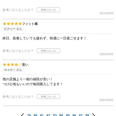
参考になりましたか？
2021/03/03
フィット感
ピクシー さん
終日、装着していても疲れず、快適に一日過ごせます！
参考になりましたか？
2021/03/01
安い
ｍｏｍｉ さん
他の店舗より一箱の値段が安い！
つけ心地もいいので毎回購入してます！
参考になりましたか？
2021/03/01
79
80
81
82
83
84
85
86
87
88