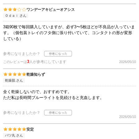
ワンデーアキビューオアシス
Ｏｄａｉ さん
3箱90枚で毎回購入していますが、必ず3〜5枚ほどが不良品が入っていま
す。（個包装トレイのフタ側に張り付いていて、コンタクトの形が変形
している）
参考になりましたか？
3
人が参考にしています
このレビューは
2026/05/10
乾燥知らず
乾燥肌 さん
全く乾燥しないので、おすすめです。
ただ私は長時間ブルーライトを見続けると充血します。
参考になりましたか？
2026/05/10
安定
バツ丸 さん