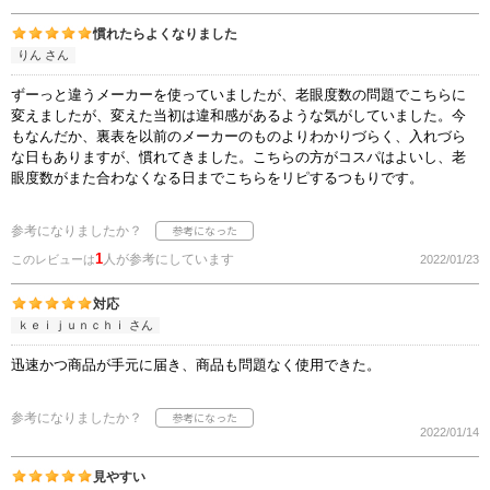
慣れたらよくなりました
りん さん
ずーっと違うメーカーを使っていましたが、老眼度数の問題でこちらに
変えましたが、変えた当初は違和感があるような気がしていました。今
もなんだか、裏表を以前のメーカーのものよりわかりづらく、入れづら
な日もありますが、慣れてきました。こちらの方がコスパはよいし、老
眼度数がまた合わなくなる日までこちらをリピするつもりです。
参考になりましたか？
1
人が参考にしています
このレビューは
2022/01/23
対応
ｋｅｉｊｕｎｃｈｉ さん
迅速かつ商品が手元に届き、商品も問題なく使用できた。
参考になりましたか？
2022/01/14
見やすい