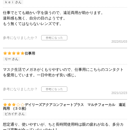
ｋｅｉ さん
仕事でとても細かい字を扱うので、遠近両用が助かります。
違和感も無く、自分の目のようです。
もう無くてはならないレンズです。
参考になりましたか？
2022/01/03
仕事用
りー さん
マスク生活でメガネがくもりやすいので、仕事用にこちらのコンタクト
を愛用しています。一日中乾かず良い感じ。
参考になりましたか？
2021/12/23
デイリーズアクアコンフォートプラス マルチフォーカル 遠近
両用 (３０枚)
ピカイチ さん
想定通り、使いやすいが、ちと長時間使用時は眼の疲れが出る、多分カ
ーブ度数が合っていないのかも!