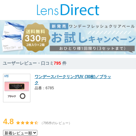
ユーザーレビュー・口コミ
795
件
ワンデースパークリングUV (30枚)／ブラッ
ク
品番：6785
4.8
（795件のレビュー）