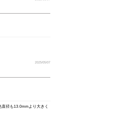
2025/05/07
径も13.0mmより大きく