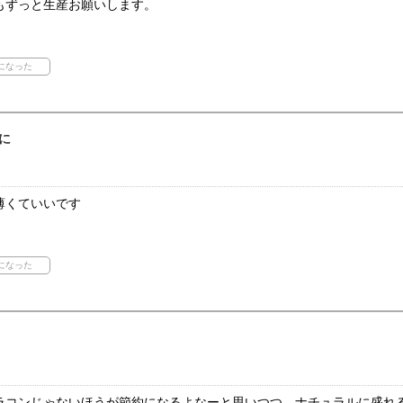
もずっと生産お願いします。
に
薄くていいです
ラコンじゃないほうが節約になるよなーと思いつつ、ナチュラルに盛れ