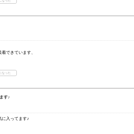
装着できています、
ます♪
気に入ってます♪