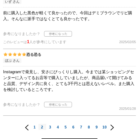
いず さん
前に購入した黒色が軽くて良かったので、今回はデミブラウンでリピ購
入。そんなに派手ではなくとても良かったです。
参考になりましたか？
1
人が参考にしています
このレビューは
2025/02/05
恐る恐る
ぼぶ さん
Instagramで発見し、安さにびっくりし購入。今までは某ショッピングセ
ンターに入ってるお店等で購入していましたが、商品届いて開けてみる
と品質、デザイン共に良く、とても3千円とは思えないレベル。また購入
を検討しているところです。
参考になりましたか？
2025/01/28
1
2
3
4
5
6
7
8
9
10