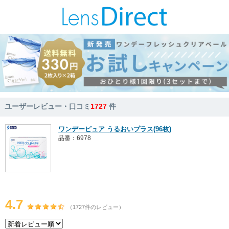
ユーザーレビュー・口コミ
1727
件
ワンデーピュア うるおいプラス(96枚)
品番：6978
4.7
（1727件のレビュー）