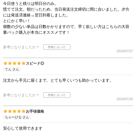
今日使うと残りは明日分のみ。
慌てて注文。朝だったため、当日発送注文締切に間に合いました。夕方
には発送済連絡→翌日到着しました。
とにかく早い！
個数の少ない単品は日数かかりますので、早く欲しい方はこちらの大容
量パック購入が本当にオススメです！
参考になりましたか？
2024/07/27
スピード◎
てん さん
注文から手元に届くまで、とても早くいつも助かっています。
参考になりましたか？
2024/07/26
お手頃価格
ちゃーびる さん
安心して使用できます