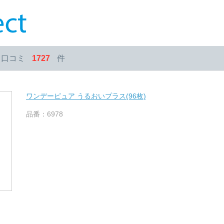
・口コミ
1727
件
ワンデーピュア うるおいプラス(96枚)
品番：6978