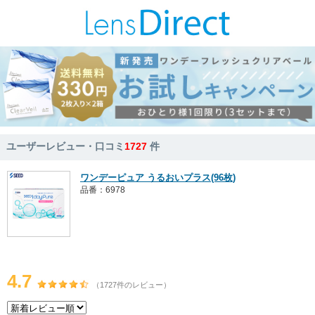
ユーザーレビュー・口コミ
1727
件
ワンデーピュア うるおいプラス(96枚)
品番：6978
4.7
（1727件のレビュー）