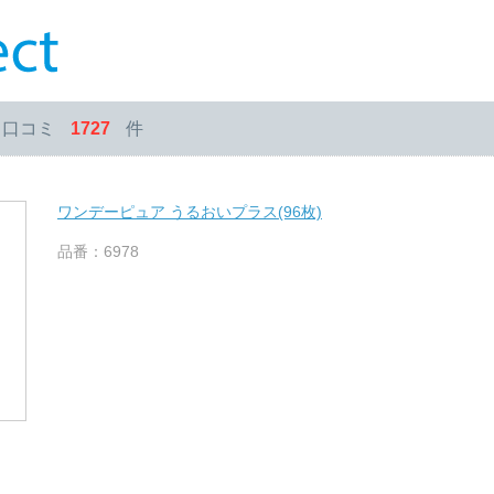
・口コミ
1727
件
ワンデーピュア うるおいプラス(96枚)
品番：6978