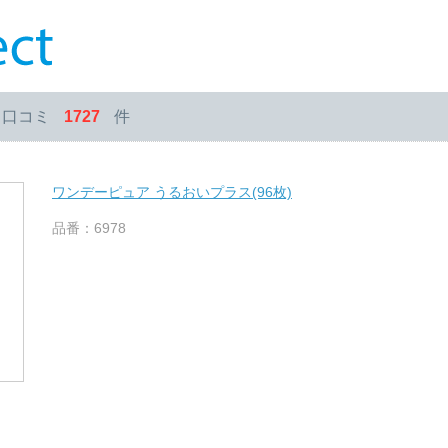
・口コミ
1727
件
ワンデーピュア うるおいプラス(96枚)
品番：6978