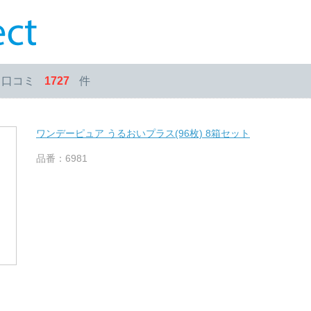
・口コミ
1727
件
ワンデーピュア うるおいプラス(96枚) 8箱セット
品番：6981