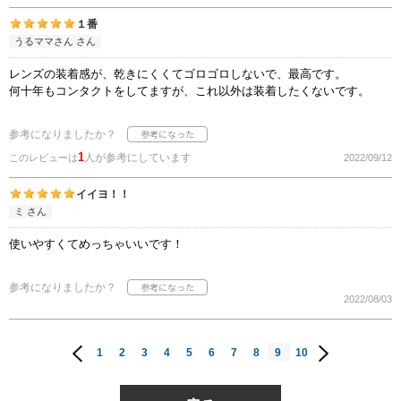
１番
うるママさん さん
レンズの装着感が、乾きにくくてゴロゴロしないで、最高です。
何十年もコンタクトをしてますが、これ以外は装着したくないです。
参考になりましたか？
1
人が参考にしています
このレビューは
2022/09/12
イイヨ！！
ミ さん
使いやすくてめっちゃいいです！
参考になりましたか？
2022/08/03
1
2
3
4
5
6
7
8
9
10